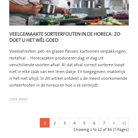
VEELGEMAAKTE SORTEERFOUTEN IN DE HORECA: ZO
DOET U HET WÉL GOED
Voedselresten, pet- en glazen flessen, kartonnen verpakkingen,
restafval … Horecazaken produceren dag in dag uit
verschillende soorten afval. Al dat afval correct sorteren loopt
niet in elke zaak van een leien dakje. En toegegeven, makkelijk
is het niet altijd. In dit artikel ontdekt u de meest voorkomende
sorteerfouten in de horeca en hoe u ze vermijdt.
Lees meer
1
2
3
4
5
6
7
>
>|
Showing 1 to 12 of 84 (7 Pages)