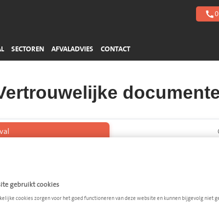
Harde kunststoffen
Zuren
Gebouwbeheer
0
call
Piepschuim
Basen
> Meer afvalstromen
> Meer afvalstromen
AL
SECTOREN
AFVALADVIES
CONTACT
 Vertrouwelijke document
val
rouwelijke documenten
uild
te gebruikt cookies
kelijke cookies zorgen voor het goed functioneren van deze website en kunnen bijgevolg niet 
Volume

