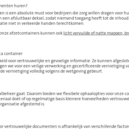
umenten huren?
n is een absolute must voor bedrijven die zorg willen dragen voor hu
n een afsluitbaar deksel, zodat niemand toegang heeft tot de inhoud
matie niet in verkeerde handen terechtkomen.
n onze afzetcontainers kunnen ook
licht vervuilde of natte mappen, b
ta container
keld voor vertrouwelijke en gevoelige informatie. Ze kunnen afgeslo
rgen we voor een veilige verwerking en gecertificeerde vernietiging
 de vernietiging volledig volgens de wetgeving gebeurt.
valbeheer gaat. Daarom bieden we flexibele ophaalopties voor onze c
iaal doet of op regelmatige basis kleinere hoeveelheden vertrouwelij
rganisatie afgestemd is.
oor vertrouwelijke documenten is afhankelijk van verschillende factor