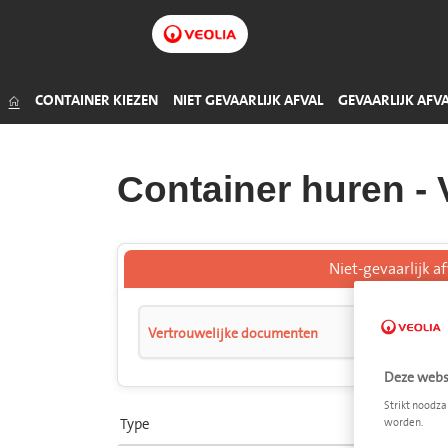
Organisch afval
Olie
Handel (non-food)
Hout
Klein gevaarlijk afval (KGA)
Groenafval
Remvloeistof
CONTAINER KIEZEN
NIET GEVAARLIJK AFVAL
GEVAARLIJK AFV
Container huren -
Niet-gevaarlijk af
Vert
Vertrouwelijke documenten
verv
Deze websi
Strikt noodza
Type
worden.