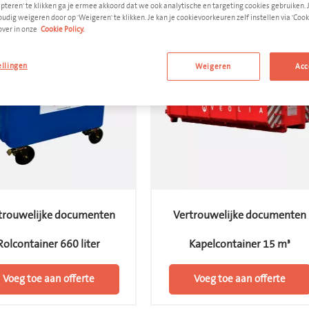
pteren' te klikken ga je ermee akkoord dat we ook analytische en targeting cookies gebruiken. 
udig weigeren door op 'Weigeren' te klikken. Je kan je cookievoorkeuren zelf instellen via 'Cooki
over in onze
Cookie Policy.
ellingen
Weigeren
Acc
trouwelijke documenten
Vertrouwelijke documenten
Rolcontainer 660 liter
Kapelcontainer 15 m³
Voeg toe aan offerte
Voeg toe aan offerte