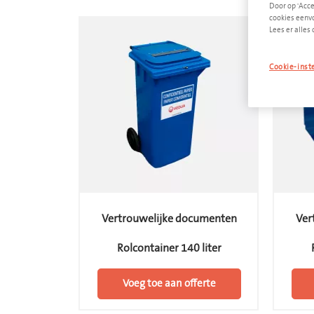
Door op 'Acce
cookies eenvo
Lees er alles 
Cookie-inst
Vertrouwelijke documenten
Ver
Rolcontainer 140 liter
Voeg toe aan offerte