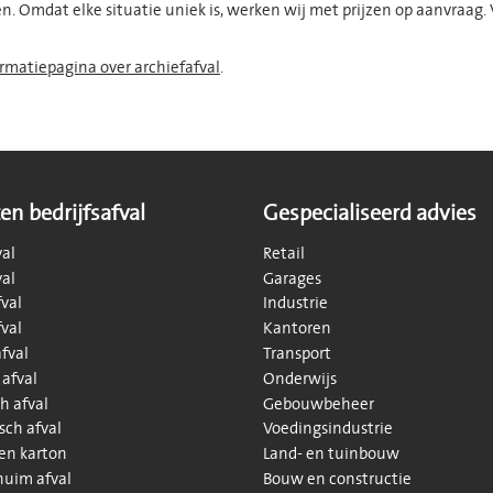
. Omdat elke situatie uniek is, werken wij met prijzen op aanvraag. 
rmatiepagina over archiefafval
.
en bedrijfsafval
Gespecialiseerd advies
val
Retail
val
Garages
val
Industrie
val
Kantoren
fval
Transport
 afval
Onderwijs
h afval
Gebouwbeheer
sch afval
Voedingsindustrie
 en karton
Land- en tuinbouw
huim afval
Bouw en constructie