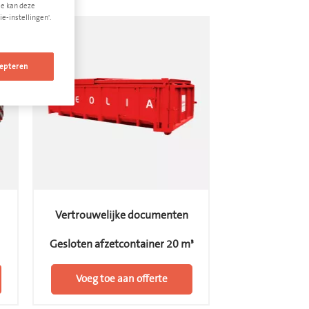
Je kan deze
e-instellingen'.
epteren
Vertrouwelijke documenten
Gesloten afzetcontainer 20 m³
Voeg toe aan offerte