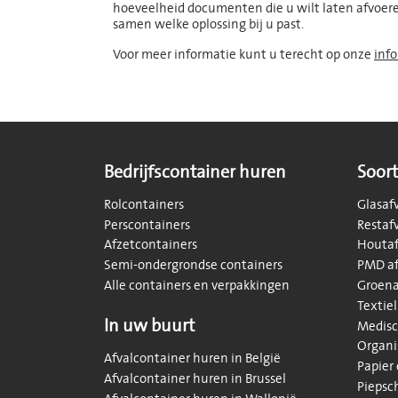
hoeveelheid documenten die u wilt laten afvoeren
samen welke oplossing bij u past.
Voor meer informatie kunt u terecht op onze
info
Bedrijfscontainer huren
Soort
Rolcontainers
Glasaf
Perscontainers
Restaf
Afzetcontainers
Houtaf
Semi-ondergrondse containers
PMD af
Alle containers en verpakkingen
Groena
Textiel
In uw buurt
Medisc
Organi
Afvalcontainer huren in België
Papier
Afvalcontainer huren in Brussel
Piepsc