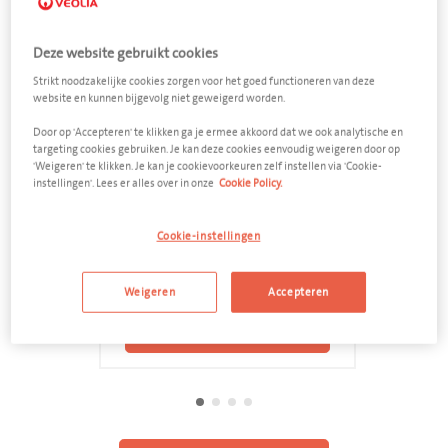
Deze website gebruikt cookies
Strikt noodzakelijke cookies zorgen voor het goed functioneren van deze
website en kunnen bijgevolg niet geweigerd worden.
Door op 'Accepteren' te klikken ga je ermee akkoord dat we ook analytische en
targeting cookies gebruiken. Je kan deze cookies eenvoudig weigeren door op
'Weigeren' te klikken. Je kan je cookievoorkeuren zelf instellen via 'Cookie-
instellingen'. Lees er alles over in onze
Cookie Policy.
Groenafval
Cookie-instellingen
Open afzetcontainer 10 m³
Weigeren
Accepteren
Voeg toe aan offerte