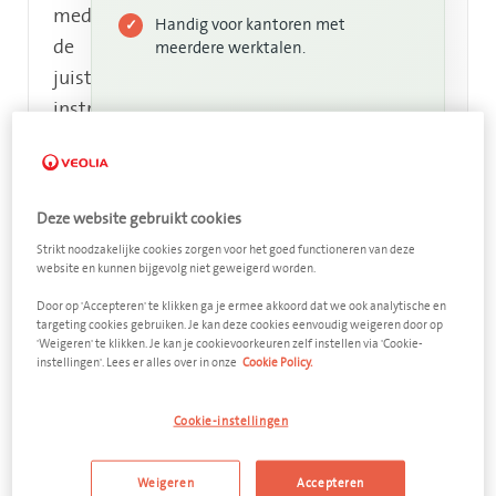
medewerkers
Handig voor kantoren met
✓
de
meerdere werktalen.
juiste
instructie
kunnen
gebruiken
zonder
Deze website gebruikt cookies
van
Strikt noodzakelijke cookies zorgen voor het goed functioneren van deze
taalpagina
website en kunnen bijgevolg niet geweigerd worden.
te
Door op 'Accepteren' te klikken ga je ermee akkoord dat we ook analytische en
wisselen.
targeting cookies gebruiken. Je kan deze cookies eenvoudig weigeren door op
'Weigeren' te klikken. Je kan je cookievoorkeuren zelf instellen via 'Cookie-
instellingen'. Lees er alles over in onze
Cookie Policy.
Nederlandse
fiches
Cookie-instellingen
Weigeren
Accepteren
Franse