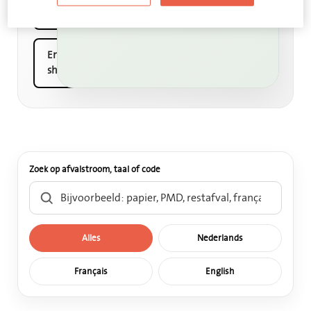
fiches
English
sheets
Zoek op afvalstroom, taal of code
Alles
Nederlands
Français
English