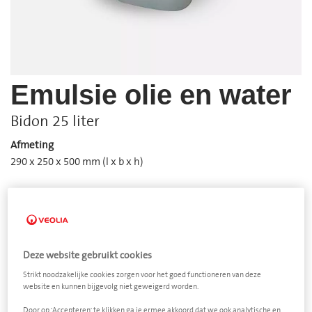
Emulsie olie en water
Bidon 25 liter
Afmeting
290 x 250 x 500 mm (l x b x h)
Aantal
−
+
Ledigingsfrequentie
Deze website gebruikt cookies
Strikt noodzakelijke cookies zorgen voor het goed functioneren van deze
website en kunnen bijgevolg niet geweigerd worden.
Door op 'Accepteren' te klikken ga je ermee akkoord dat we ook analytische en