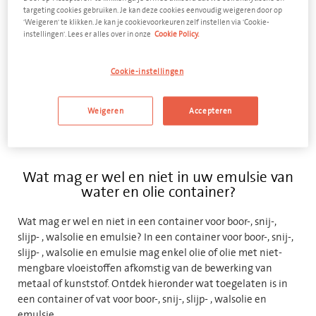
targeting cookies gebruiken. Je kan deze cookies eenvoudig weigeren door op
VOEG TOE AAN OFFERTE
'Weigeren' te klikken. Je kan je cookievoorkeuren zelf instellen via 'Cookie-
instellingen'. Lees er alles over in onze
Cookie Policy.
Cookie-instellingen
Bekijk alle containers voor olie en water emulsie
Weigeren
Accepteren
Wat mag er wel en niet in uw emulsie van
water en olie container?
Wat mag er wel en niet in een container voor boor-, snij-,
slijp- , walsolie en emulsie? In een container voor boor-, snij-,
slijp- , walsolie en emulsie mag enkel olie of olie met niet-
mengbare vloeistoffen afkomstig van de bewerking van
metaal of kunststof. Ontdek hieronder wat toegelaten is in
een container of vat voor boor-, snij-, slijp- , walsolie en
emulsie.