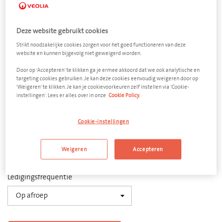
Deze website gebruikt cookies
Strikt noodzakelijke cookies zorgen voor het goed functioneren van deze
website en kunnen bijgevolg niet geweigerd worden.
Remvloeistof
Door op 'Accepteren' te klikken ga je ermee akkoord dat we ook analytische en
targeting cookies gebruiken. Je kan deze cookies eenvoudig weigeren door op
Vloeistofvat metaal 60 liter
'Weigeren' te klikken. Je kan je cookievoorkeuren zelf instellen via 'Cookie-
instellingen'. Lees er alles over in onze
Cookie Policy.
Afmeting
400 x 600 mm (d x h)
Cookie-instellingen
Aantal
Weigeren
Accepteren
−
+
Ledigingsfrequentie