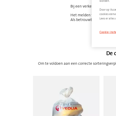
worden.
Bij een verkeerde sortering
Door op 'Acce
cookies eenvo
Het melden van een foute 
Lees er alles 
Als betrouwbare en profess
Cookie-inst
De o
Om te voldoen aan een correcte sorteringverpli