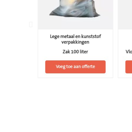
Lege metaal en kunststof
edisch afval
verpakkingen
30 liter
Zak 100 liter
Vlo
 offerte
Voeg toe aan offerte