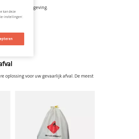
gens de sorteerwetgeving.
Je kan deze
e-instellingen'.
ke communicatie.
epteren
afval
re oplossing voor uw gevaarlijk afval. De meest