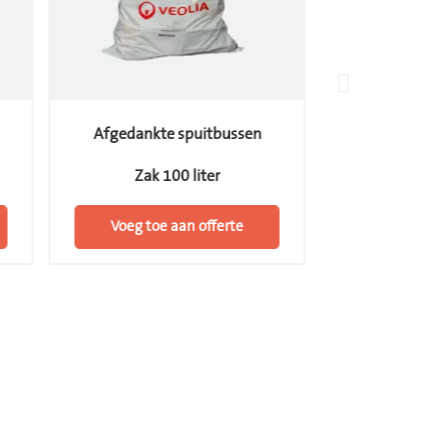
Afgedankte spuitbussen
Emulsie ol
Zak 100 liter
Bidon 
Voeg toe aan offerte
Voeg toe 