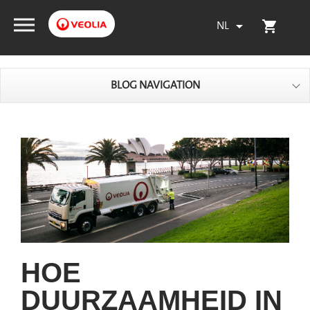
NL
(0)

shopping_cart
BLOG NAVIGATION
HOE
DUURZAAMHEID IN