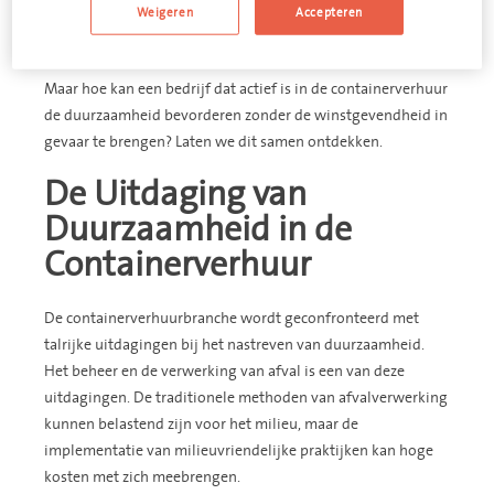
sector. Eén branche waarin deze omschakeling bijzonder
Weigeren
Accepteren
kritiek is, is de containerverhuurbranche. Duurzaamheid kan
in deze sector het verschil betekenen tussen succes en falen.
Maar hoe kan een bedrijf dat actief is in de containerverhuur
de duurzaamheid bevorderen zonder de winstgevendheid in
gevaar te brengen? Laten we dit samen ontdekken.
De Uitdaging van
Duurzaamheid in de
Containerverhuur
De containerverhuurbranche wordt geconfronteerd met
talrijke uitdagingen bij het nastreven van duurzaamheid.
Het beheer en de verwerking van afval is een van deze
uitdagingen. De traditionele methoden van afvalverwerking
kunnen belastend zijn voor het milieu, maar de
implementatie van milieuvriendelijke praktijken kan hoge
kosten met zich meebrengen.