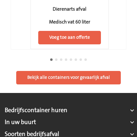
Dierenarts afval
Medisch vat 60 liter
Voeg toe aan offerte
Bekijk alle containers voor gevaarlijk afval
Bedrijfscontainer huren

In uw buurt

Soorten bedrijfsafval
