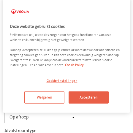
Deze website gebruikt cookies
Strikt noodzakelijke cookies zorgen voor het goed functioneren van deze
Opruimafval met olie
website en kunnen bijgevolg niet geweigerd worden.
Dekselvat plastiek 120 liter
Door op 'Accepteren' te klikken ga je ermee akkoord dat we ook analytische en
targeting cookies gebruiken. Je kan deze cookies eenvoudig weigeren door op
'Weigeren' te klikken. Je kan je cookievoorkeuren zelf instellen via 'Cookie-
Afmeting
instellingen'. Lees er alles over in onze
Cookie Policy.
500 x 800 mm (d x h)
Cookie-instellingen
Aantal
−
+
Weigeren
Accepteren
Ledigingsfrequentie
Afvalstroomtype