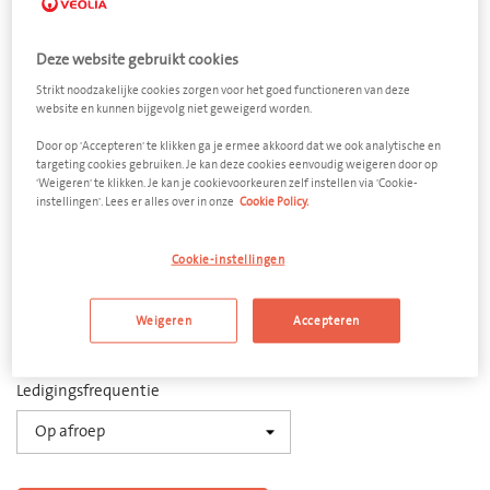
Deze website gebruikt cookies
Strikt noodzakelijke cookies zorgen voor het goed functioneren van deze
website en kunnen bijgevolg niet geweigerd worden.
Benzine
Door op 'Accepteren' te klikken ga je ermee akkoord dat we ook analytische en
targeting cookies gebruiken. Je kan deze cookies eenvoudig weigeren door op
'Weigeren' te klikken. Je kan je cookievoorkeuren zelf instellen via 'Cookie-
Multibox 1000 liter
instellingen'. Lees er alles over in onze
Cookie Policy.
Afmeting
1200 x 1000 x 1120 mm (l x b x h)
Cookie-instellingen
Aantal
Weigeren
Accepteren
−
+
Ledigingsfrequentie