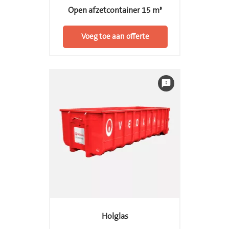
Open afzetcontainer 15 m³
Voeg toe aan offerte
feedback
Holglas