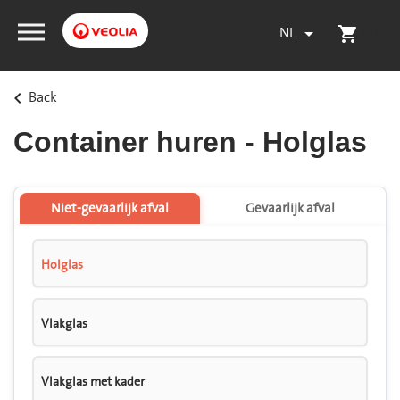
NL
(0)

shopping_cart
Back
keyboard_arrow_left
Container huren - Holglas
Niet-gevaarlijk afval
Gevaarlijk afval
Holglas
Vlakglas
Vlakglas met kader