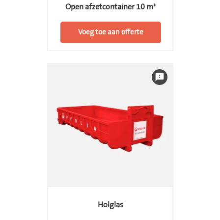
Open afzetcontainer 10 m³
Voeg toe aan offerte
feedback
Holglas