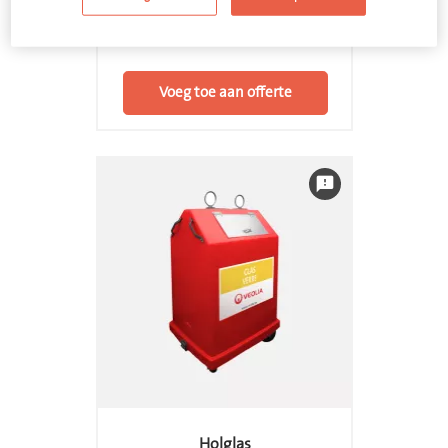
Glasbol 3000 liter
Voeg toe aan offerte
feedback
Holglas