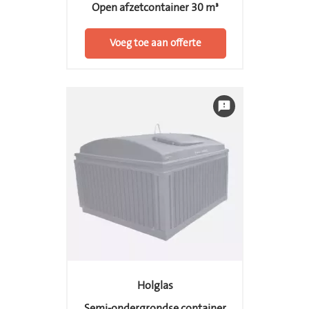
Open afzetcontainer 30 m³
Voeg toe aan offerte
feedback
Holglas
Semi-ondergrondse container