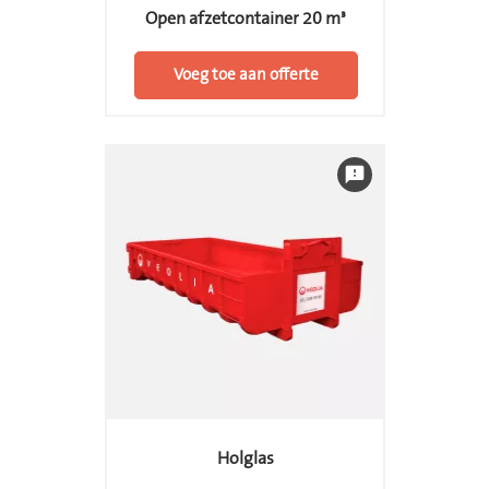
Open afzetcontainer 20 m³
Voeg toe aan offerte
feedback
Holglas