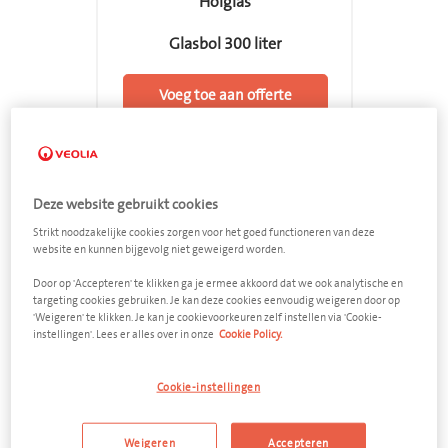
Holglas
Glasbol 300 liter
Voeg toe aan offerte
feedback
Deze website gebruikt cookies
Strikt noodzakelijke cookies zorgen voor het goed functioneren van deze
website en kunnen bijgevolg niet geweigerd worden.
Door op 'Accepteren' te klikken ga je ermee akkoord dat we ook analytische en
targeting cookies gebruiken. Je kan deze cookies eenvoudig weigeren door op
'Weigeren' te klikken. Je kan je cookievoorkeuren zelf instellen via 'Cookie-
instellingen'. Lees er alles over in onze
Cookie Policy.
Cookie-instellingen
Weigeren
Accepteren
Holglas