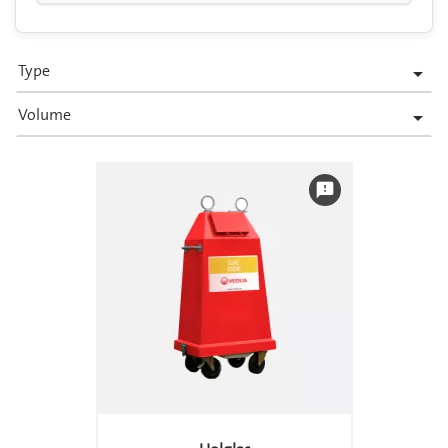
Type

Volume

feedback