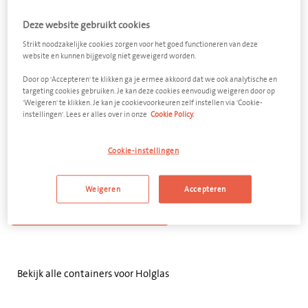
Deze website gebruikt cookies
Strikt noodzakelijke cookies zorgen voor het goed functioneren van deze
website en kunnen bijgevolg niet geweigerd worden.
Door op 'Accepteren' te klikken ga je ermee akkoord dat we ook analytische en
Holglas
targeting cookies gebruiken. Je kan deze cookies eenvoudig weigeren door op
'Weigeren' te klikken. Je kan je cookievoorkeuren zelf instellen via 'Cookie-
instellingen'. Lees er alles over in onze
Cookie Policy.
Open afzetcontainer 30 m³
Afmeting
Cookie-instellingen
6000 x 2500 x 1200 mm (l x b x h)
Weigeren
Accepteren
VOEG TOE AAN OFFERTE
Bekijk alle containers voor Holglas