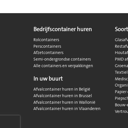
Bedrijfscontainer huren
Soort
Rolcontainers
Glasaf
Perscontainers
Restaf
Afzetcontainers
Houtaf
Semi-ondergrondse containers
PMD af
Alle containers en verpakkingen
Groena
Textiel
In uw buurt
Medisc
Organi
Afvalcontainer huren in België
Papier
Afvalcontainer huren in Brussel
Piepsc
Afvalcontainer huren in Wallonië
Bouw-e
Afvalcontainer huren in Vlaanderen
Vertro