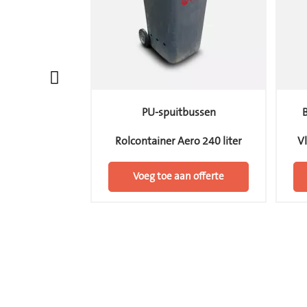
bussen
PU-spuitbussen
o 650 liter
Rolcontainer Aero 240 liter
Vl
n offerte
Voeg toe aan offerte