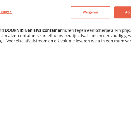
valcontainer huren in Door
ellingen
Weigeren
Acc
ond
DOORNIK. Een afvalcontainer
huren tegen een scherpe all-in prijs
 en afzetcontainers zamelt u uw bedrijfsafval snel en eenvoudig ges
n, …
Voor elke afvalstroom en elk volume leveren we u in een mum van 