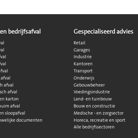
en bedrijfsafval
Gespecialiseerd advies
val
Retail
val
Garages
val
Industrie
val
Kantoren
fval
Transport
 afval
Onderwijs
h afval
Gebouwbeheer
sch afval
Voedingsindustrie
 en karton
Land- en tuinbouw
huim afval
Bouw en constructie
n sloopafval
Medische - en zorgsector
uwelijke documenten
Horeca, recreatie en sport
Alle bedrijfssectoren