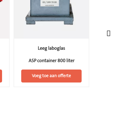
Verf, inkt, li
Leeg laboglas
kleinve
ASP container 800 liter
ASP containe
Voeg toe aan offerte
Voeg toe a