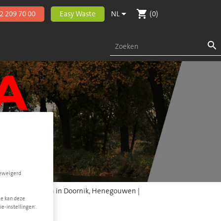
shopping_cart

2 209 70 00
Easy Waste
NL
(0)

geweigerd
lcontainer huren in Doornik, Henegouwen |
ia
Je kan deze
e-instellingen'.