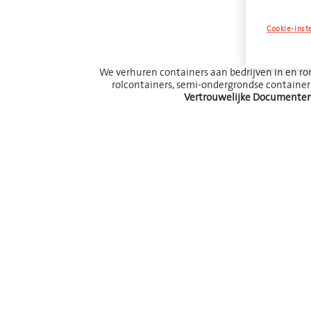
Af
Cookie-inst
We verhuren containers aan bedrijven in en r
rolcontainers, semi-ondergrondse containers
Vertrouwelijke Documente