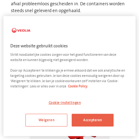
afval probleemloos gescheiden in.
De containers worden
steeds snel geleverd en opgehaald.
Deze website gebruikt cookies
Een offerte voor uw bedrijfsafval
Strikt noodzakelijke cookies zorgen voor het goed functioneren van deze
website en kunnen bijgevolg niet geweigerd worden.
U zoekt een oplossing voor het afval binnen uw bedrijf. Bekijk
hieronder alle mogelijke containers en oplossingen voor uw
Door op 'Accepteren' te klikken ga je ermee akkoord dat we ook analytische en
afval.
targeting cookies gebruiken. Je kan deze cookies eenvoudig weigeren door op
'Weigeren' te klikken. Je kan je cookievoorkeuren zelf instellen via 'Cookie-
instellingen'. Lees er alles over in onze
Cookie Policy.
feedback
Cookie-instellingen
Weigeren
Accepteren