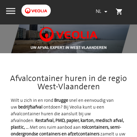
NL
(0)

shopping_cart
Afvalcontainer huren in de regio
West-Vlaanderen
Wilt u zich in en rond
Brugge
snel en eenvoudig van
uw
bedrijfsafval
ontdoen? Bij Veolia kunt u een
afvalcontainer huren die aansluit bij uw
afvalnoden.
Restafval, PMD, papier, karton, medisch afval,
plastic, …
Met ons ruim aanbod aan
rolcontainers, semi-
ondergrondse containers en afzetcontainers
zamelt u uw