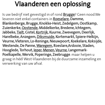
Vlaanderen een oplossing
Is uw bedrijf niet gevestigd in of rond
Brugge
? Geen nood.We
leveren niet enkel containers in
Roeselare
, Damme,
Blankenberge, Brugge, Knokke-Heist, Zedelgem, Oostkamp,
Zuienkerke,
Oostende
, Middelkerke, Bredene, Ichtegem,
Jabbeke,
Tielt
, Gistel,
Kortrijk
, Kuurne, Zwevegem, Deerlijk,
Harelbeke, Anzegem,
Diksmuide
, Kortemarkt, Spiere-Helkijn,
Veurne, Vleteren, Lo-Reninge, Nieuwpoort, Koekelare, Koksijde,
Westende, De Panne,
Waregem
, Roeslare,Ardooie, Staden,
Hooglede, Torhout,
Ieper
,
Menen
,
Veurne
, Langemark-
Poelkapelle, Wervik, Poperinge, Zeebrugge
.
maar helpen u
graag in héél West-Vlaanderen bij de duurzame inzameling en
verwerking van uw afval.