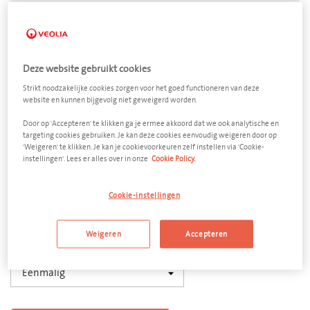
Deze website gebruikt cookies
Vlakglas
Strikt noodzakelijke cookies zorgen voor het goed functioneren van deze
website en kunnen bijgevolg niet geweigerd worden.
Open afzetcontainer 20 m³
Door op 'Accepteren' te klikken ga je ermee akkoord dat we ook analytische en
targeting cookies gebruiken. Je kan deze cookies eenvoudig weigeren door op
Afmeting
'Weigeren' te klikken. Je kan je cookievoorkeuren zelf instellen via 'Cookie-
instellingen'. Lees er alles over in onze
Cookie Policy.
6300 x 2500 x 1740 mm (l x b x h)
Aantal
Cookie-instellingen
−
+
Weigeren
Accepteren
Ledigingsfrequentie