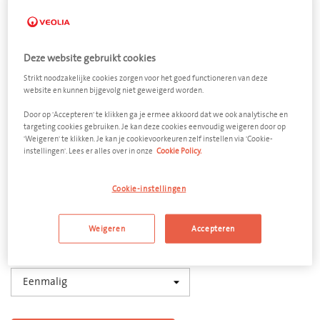
Deze website gebruikt cookies
Strikt noodzakelijke cookies zorgen voor het goed functioneren van deze
Steenpuin
website en kunnen bijgevolg niet geweigerd worden.
Door op 'Accepteren' te klikken ga je ermee akkoord dat we ook analytische en
Open afzetcontainer 10 m³
targeting cookies gebruiken. Je kan deze cookies eenvoudig weigeren door op
'Weigeren' te klikken. Je kan je cookievoorkeuren zelf instellen via 'Cookie-
Afmeting
instellingen'. Lees er alles over in onze
Cookie Policy.
6000 x 2500 x 1200 mm (l x b x h)
Cookie-instellingen
Aantal
−
+
Weigeren
Accepteren
Ledigingsfrequentie