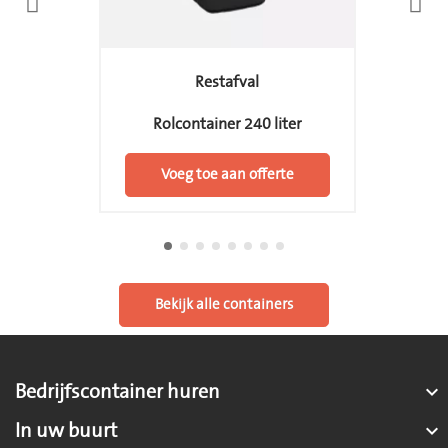
Restafval
Rolcontainer 240 liter
Voeg toe aan offerte
Bekijk alle containers
Bedrijfscontainer huren

In uw buurt
