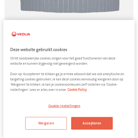
Restafval
Deze website gebruikt cookies
Semi-ondergrondse container classic 3000
Strikt noodzakelijke cookies zorgen voor het goed functioneren van deze
liter
website en kunnen bijgevolg niet geweigerd worden.
Afmeting
Door op 'Accepteren' te klikken ga je ermee akkoord dat we ook analytische en
targeting cookies gebruiken. Je kan deze cookies eenvoudig weigeren door op
2700 x 1300 mm (d x h)
'Weigeren' te klikken. Je kan je cookievoorkeuren zelf instellen via 'Cookie-
instellingen'. Lees er alles over in onze
Cookie Policy.
Aantal
−
+
Cookie-instellingen
Ledigingsfrequentie
Weigeren
Accepteren