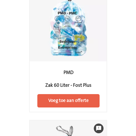
PMD
Zak 60 Liter - Fost Plus
Voeg toe aan offerte
feedback