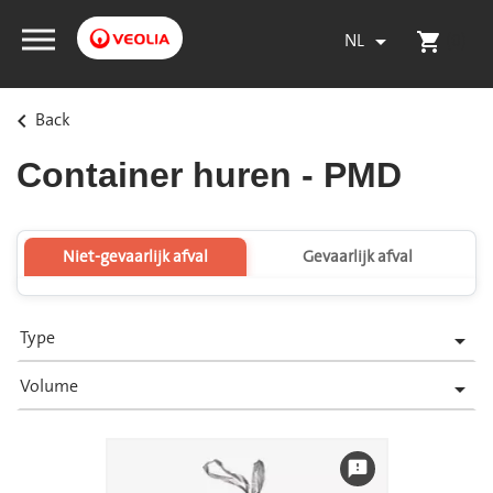
NL
(0)

shopping_cart
Back
keyboard_arrow_left
Container huren - PMD
Niet-gevaarlijk afval
Gevaarlijk afval
Type

Volume

feedback