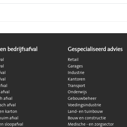
en bedrijfsafval
Gespecialiseerd advies
val
Retail
val
Garages
val
Industrie
val
Kantoren
fval
Transport
 afval
Onderwijs
h afval
Gebouwbeheer
sch afval
Voedingsindustrie
 en karton
Land- en tuinbouw
huim afval
Bouw en constructie
n sloopafval
Medische - en zorgsector