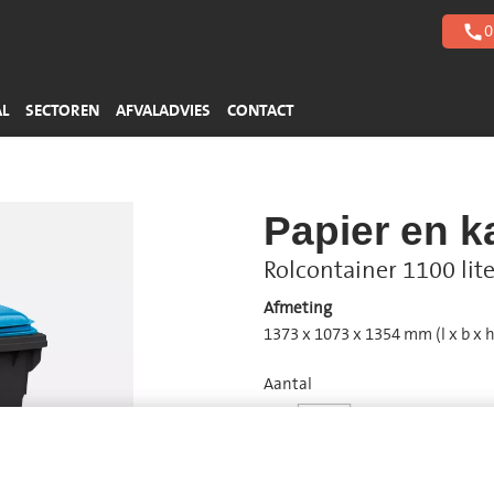
Harde kunststoffen
Zuren
Gebouwbeheer
0
call
Piepschuim
Basen
> Meer afvalstromen
> Meer afvalstromen
AL
SECTOREN
AFVALADVIES
CONTACT
Papier en k
Rolcontainer 1100 lite
Afmeting
1373 x 1073 x 1354 mm (l x b x h
Aantal
−
+
*
Ledigingsfrequentie