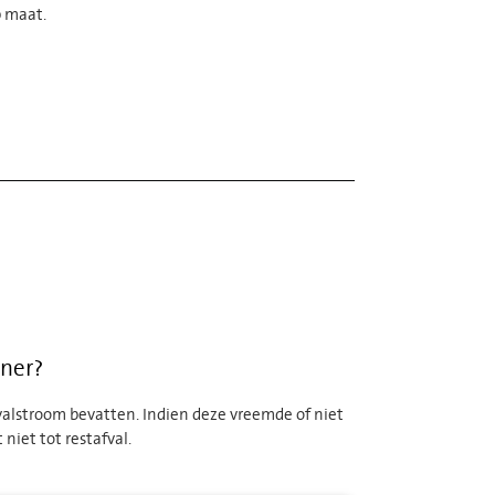
p maat.
iner?
valstroom bevatten. Indien deze vreemde of niet
niet tot restafval.