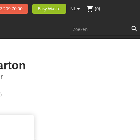
shopping_cart

2 209 70 00
Easy Waste
NL
(0)

arton
r
)