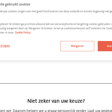
te gebruikt cookies
kelijke cookies zorgen voor het goed functioneren van deze website en kunnen bijgevolg niet 
VOEG TOE AAN OFFERTE
pteren' te klikken ga je ermee akkoord dat we ook analytische en targeting cookies gebruiken. 
udig weigeren door op 'Weigeren' te klikken. Je kan je cookievoorkeuren zelf instellen via 'Cooki
over in onze
Cookie Policy.
ellingen
Weigeren
Acc
Niet zeker van uw keuze?
jpen we. Daarom helpen we u graag persoonlijk verder. Laat uw gegev