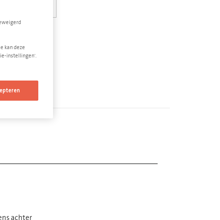
geweigerd
Je kan deze
e-instellingen'.
epteren
ens achter