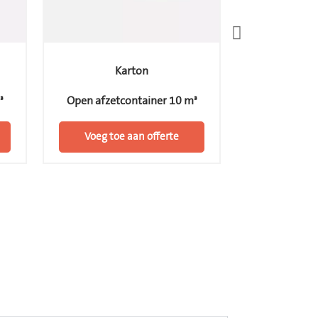
Papier en karton
K
³
Open afzetcontainer 15 m³
Open afzetc
Voeg toe aan offerte
Voeg toe