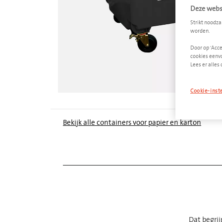
Deze websi
Strikt noodza
worden.
Door op 'Acce
cookies eenvo
Lees er alles 
Cookie-inst
Bekijk alle containers voor papier en karton
Dat begri