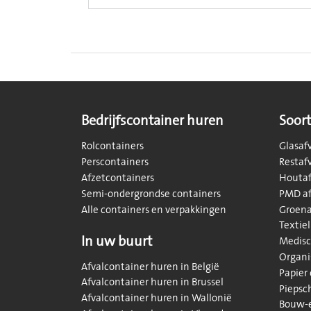
Bedrijfscontainer huren
Soort
Rolcontainers
Glasaf
Perscontainers
Restaf
Afzetcontainers
Houtaf
Semi-ondergrondse containers
PMD af
Alle containers en verpakkingen
Groena
Textiel
In uw buurt
Medisc
Organi
Afvalcontainer huren in België
Papier
Afvalcontainer huren in Brussel
Piepsc
Afvalcontainer huren in Wallonië
Bouw-e