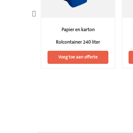
 karton
Papier en karton
 240 liter
Rolcontainer 770 liter
n offerte
Voeg toe aan offerte