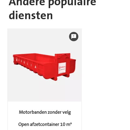
Andere populaire
diensten
feedback
Motorbanden zonder velg
Open afzetcontainer 10 m³