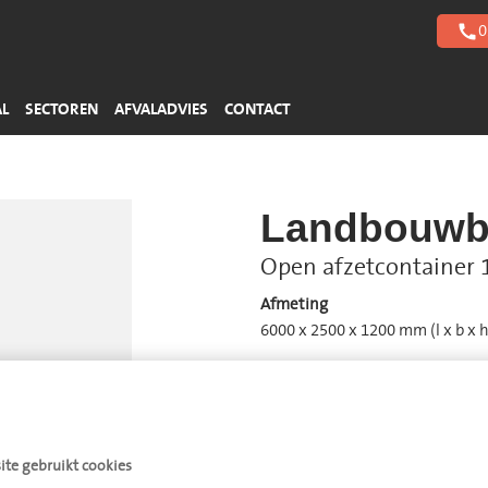
Harde kunststoffen
Zuren
Gebouwbeheer
0
call
Piepschuim
Basen
> Meer afvalstromen
> Meer afvalstromen
AL
SECTOREN
AFVALADVIES
CONTACT
Landbouwba
Open afzetcontainer 
Afmeting
6000 x 2500 x 1200 mm (l x b x h
Aantal
−
+
Ledigingsfrequentie
te gebruikt cookies