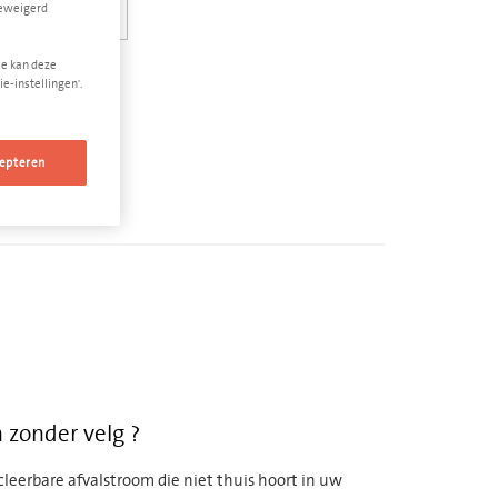
geweigerd
Je kan deze
e-instellingen'.
epteren
zonder velg ?
eerbare afvalstroom die niet thuis hoort in uw