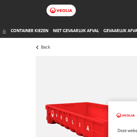
Organisch afval
Olie
Handel (non-food)
Hout
Klein gevaarlijk afval (KGA)
Groenafval
Remvloeistof
CONTAINER KIEZEN
NIET GEVAARLIJK AFVAL
GEVAARLIJK AFV
keyboard_arrow_left
Back
Deze websi