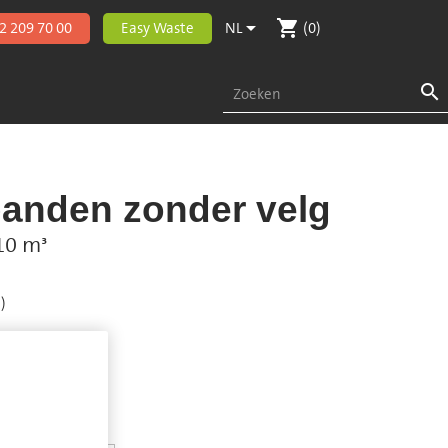
shopping_cart

2 209 70 00
Easy Waste
NL
(0)

nden zonder velg
10 m³
)