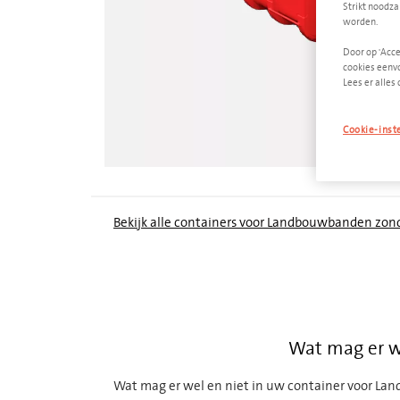
Strikt noodza
worden.
Door op 'Acce
cookies eenvo
Lees er alles 
Cookie-inst
Bekijk alle containers voor Landbouwbanden zond
Wat mag er w
Wat mag er wel en niet in uw container voor Lan