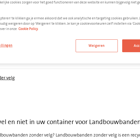
kelijke cookies zorgen voor het goed functioneren van deze website en kunnen bijgevolg niet 
pteren' te klikken ga je ermee akkoord dat we ook analytische en targeting cookies gebruiken. 
udig weigeren door op 'Weigeren' te klikken. Je kan je cookievoorkeuren zelf instellen via 'Cooki
VOEG TOE AAN OFFERTE
over in onze
Cookie Policy.
ellingen
Weigeren
Acc
er velg
el en niet in uw container voor Landbouwbanden 
dbouwbanden zonder velg? Landbouwbanden zonder velg is een recycl