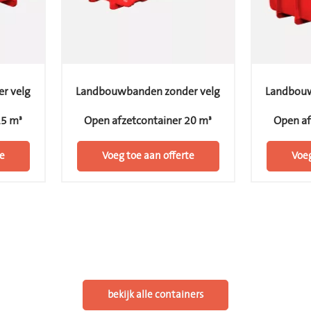
r velg
Landbouwbanden zonder velg
Landbouw
15 m³
Open afzetcontainer 20 m³
Open af
e
Voeg toe aan offerte
Voeg
bekijk alle containers