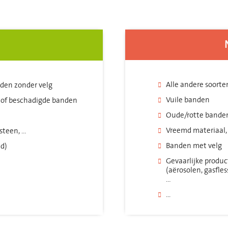
Alle andere soorte
den zonder velg
Vuile banden
 of beschadigde banden
Oude/rotte bande
Vreemd materiaal, 
steen, …
Banden met velg
ud)
Gevaarlijke produc
(aërosolen, gasfles
…
...