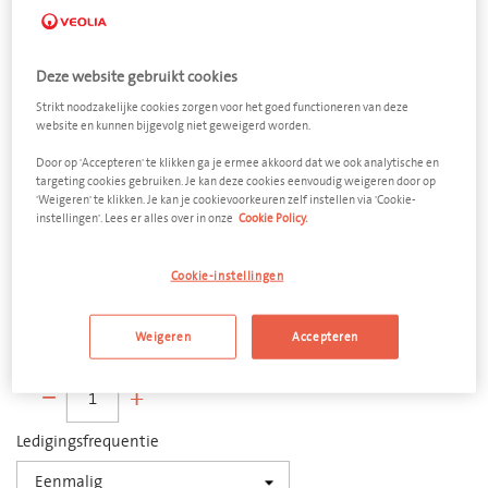
Deze website gebruikt cookies
Strikt noodzakelijke cookies zorgen voor het goed functioneren van deze
website en kunnen bijgevolg niet geweigerd worden.
Koel - en
Door op 'Accepteren' te klikken ga je ermee akkoord dat we ook analytische en
targeting cookies gebruiken. Je kan deze cookies eenvoudig weigeren door op
vriesapparatuur
'Weigeren' te klikken. Je kan je cookievoorkeuren zelf instellen via 'Cookie-
instellingen'. Lees er alles over in onze
Cookie Policy.
Open afzetcontainer 30 m³
Cookie-instellingen
Afmeting
6300 x 2500 x 2400 mm (l x b x h)
Weigeren
Accepteren
Aantal
−
+
Ledigingsfrequentie