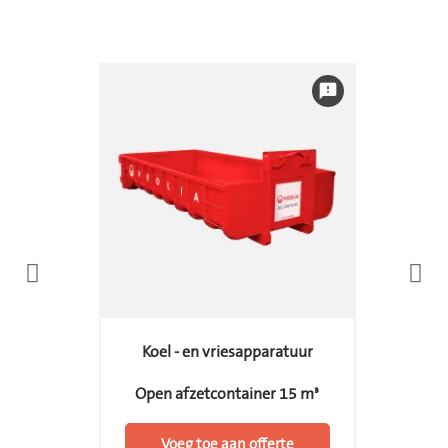
feedback
Koel - en vriesapparatuur
Open afzetcontainer 15 m³
Voeg toe aan offerte