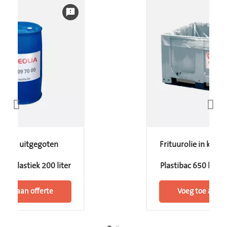
feedback
urolie uitgegoten
Frituurolie in klei
vat plastiek 200 liter
Plastibac 650 liter 
 toe aan offerte
Voeg toe aan o