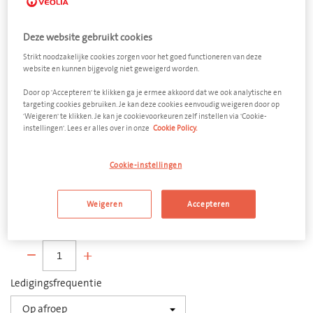
Deze website gebruikt cookies
Strikt noodzakelijke cookies zorgen voor het goed functioneren van deze
website en kunnen bijgevolg niet geweigerd worden.
Filtermatten -
Door op 'Accepteren' te klikken ga je ermee akkoord dat we ook analytische en
targeting cookies gebruiken. Je kan deze cookies eenvoudig weigeren door op
'Weigeren' te klikken. Je kan je cookievoorkeuren zelf instellen via 'Cookie-
Brandgevaarlijk
instellingen'. Lees er alles over in onze
Cookie Policy.
Dekselvat metaal 200 liter
Cookie-instellingen
Afmeting
600 x 900 mm (d x h)
Weigeren
Accepteren
Aantal
−
+
Ledigingsfrequentie