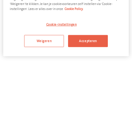
afvalstroom en elk volume leveren we u in een mum van tijd
'Weigeren' te klikken. Je kan je cookievoorkeuren zelf instellen via 'Cookie-
de geschikte container.
instellingen'. Lees er alles over in onze
Cookie Policy.
Cookie-instellingen
Weigeren
Accepteren