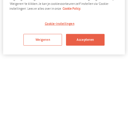
afvalstroom en elk volume leveren we u in een mum van tijd
'Weigeren' te klikken. Je kan je cookievoorkeuren zelf instellen via 'Cookie-
de geschikte container.
instellingen'. Lees er alles over in onze
Cookie Policy.
Cookie-instellingen
Weigeren
Accepteren