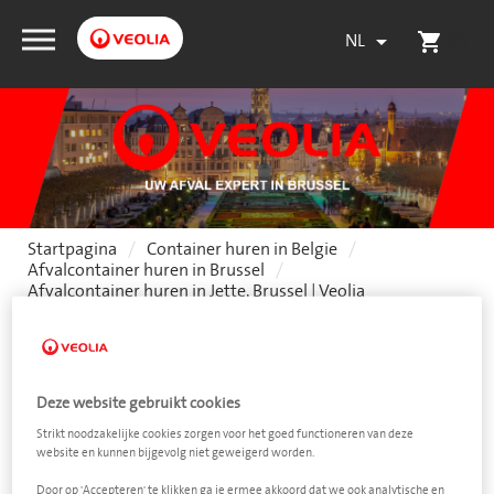
NL
(0)

shopping_cart
Startpagina
Container huren in Belgie
Afvalcontainer huren in Brussel
Afvalcontainer huren in Jette, Brussel | Veolia
Afvalcontainer huren in
Deze website gebruikt cookies
Jette
Strikt noodzakelijke cookies zorgen voor het goed functioneren van deze
website en kunnen bijgevolg niet geweigerd worden.
Door op 'Accepteren' te klikken ga je ermee akkoord dat we ook analytische en