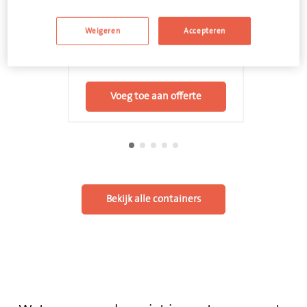
Naturelle folies
Weigeren
Accepteren
Zak 300 liter
Voeg toe aan offerte
Bekijk alle containers