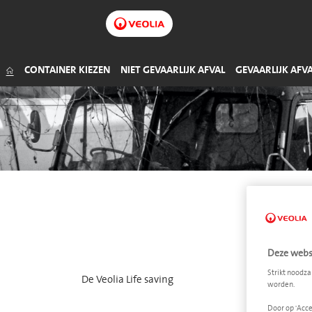
Organisch afval
Olie
Handel (non-food)
Hout
Klein gevaarlijk afval (KGA)
Groenafval
Remvloeistof
CONTAINER KIEZEN
NIET GEVAARLIJK AFVAL
GEVAARLIJK AFV
L
Deze websi
Strikt noodza
De Veolia Life saving
worden.
Door op 'Acce