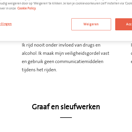
udig weigeren door op 'Weigeren' te klikken. Je kan je cookievoorkeuren zelf instellen via 'Cooki
over in onze
Cookie Policy.
Verkeersmanagement
ellingen
Weigeren
Acc
Ik rijd nooit onder invloed van drugs en
alcohol. Ik maak mijn veiligheidsgordel vast
en gebruik geen communicatiemiddelen
tijdens het rijden.
Graaf en sleufwerken