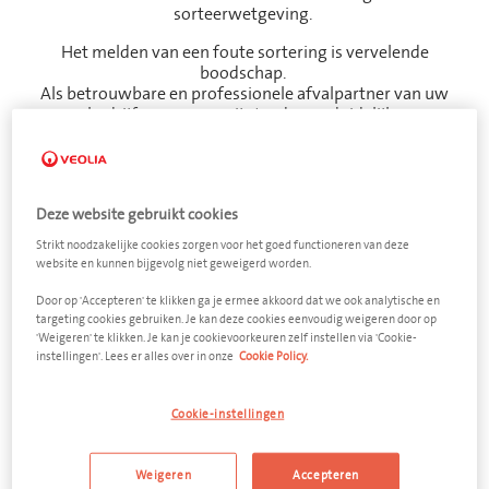
sorteerwetgeving.
Het melden van een foute sortering is vervelende
boodschap.
Als betrouwbare en professionele afvalpartner van uw
bedrijf verzorgen wij steeds een duidelijke
communicatie.
Deze website gebruikt cookies
Strikt noodzakelijke cookies zorgen voor het goed functioneren van deze
website en kunnen bijgevolg niet geweigerd worden.
Een kleine container voor
Door op 'Accepteren' te klikken ga je ermee akkoord dat we ook analytische en
PMD
targeting cookies gebruiken. Je kan deze cookies eenvoudig weigeren door op
'Weigeren' te klikken. Je kan je cookievoorkeuren zelf instellen via 'Cookie-
instellingen'. Lees er alles over in onze
Cookie Policy.
Om te voldoen aan een correcte sorteringverplichting
kan u steeds kiezen voor een klein formaat van PMD
container.
Cookie-instellingen
Dit kleinste formaat is een 240 liter rolcontainer geschikt
voor de inzameling van kleine volumes PMD.
Weigeren
Accepteren