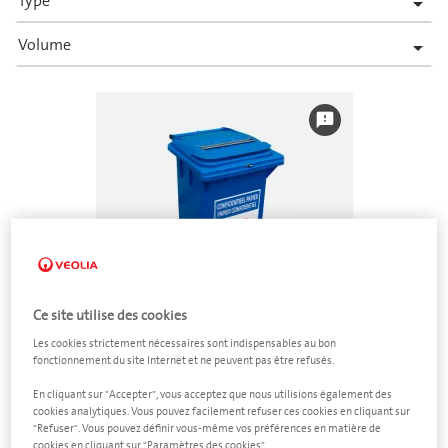
Type

Volume

feedback
Ce site utilise des cookies
Les cookies strictement nécessaires sont indispensables au bon
fonctionnement du site Internet et ne peuvent pas être refusés.
Documents confidentiels
En cliquant sur "Accepter", vous acceptez que nous utilisions également des
cookies analytiques. Vous pouvez facilement refuser ces cookies en cliquant sur
Conteneur à roulettes 140 litres
"Refuser". Vous pouvez définir vous-même vos préférences en matière de
cookies en cliquant sur "Paramètres des cookies".