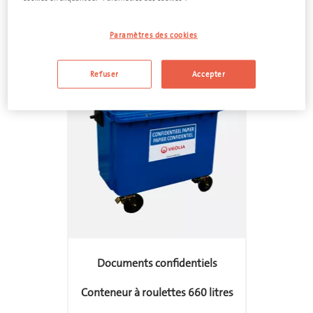
Aller voir l'offre
Paramètres des cookies
Refuser
Accepter
feedback
Documents confidentiels
Conteneur à roulettes 660 litres