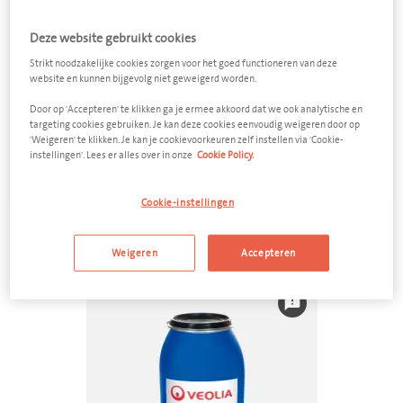
Amalgaam afval
Deze website gebruikt cookies
Strikt noodzakelijke cookies zorgen voor het goed functioneren van deze
website en kunnen bijgevolg niet geweigerd worden.
Medicijnen
Door op 'Accepteren' te klikken ga je ermee akkoord dat we ook analytische en
targeting cookies gebruiken. Je kan deze cookies eenvoudig weigeren door op
'Weigeren' te klikken. Je kan je cookievoorkeuren zelf instellen via 'Cookie-
Röntgenfoto's
instellingen'. Lees er alles over in onze
Cookie Policy.
Cookie-instellingen
Volume

Weigeren
Accepteren
feedback