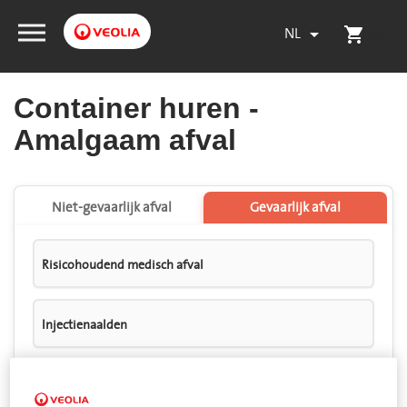
NL
(0)

shopping_cart
Container huren -
Amalgaam afval
Niet-gevaarlijk afval
Gevaarlijk afval
Risicohoudend medisch afval
Injectienaalden
Dierenarts afval