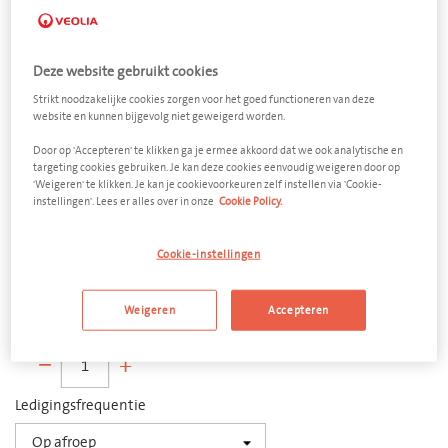
Deze website gebruikt cookies
Strikt noodzakelijke cookies zorgen voor het goed functioneren van deze
website en kunnen bijgevolg niet geweigerd worden.
Benzine en diesel
Door op 'Accepteren' te klikken ga je ermee akkoord dat we ook analytische en
targeting cookies gebruiken. Je kan deze cookies eenvoudig weigeren door op
mengsel
'Weigeren' te klikken. Je kan je cookievoorkeuren zelf instellen via 'Cookie-
instellingen'. Lees er alles over in onze
Cookie Policy.
Vloeistofvat metaal 120 liter
Afmeting
Cookie-instellingen
400 x 650 mm (d x h)
Weigeren
Accepteren
Aantal
−
+
Ledigingsfrequentie