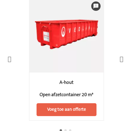
feedback
A-hout
Open afzetcontainer 20 m³
Voeg toe aan offerte