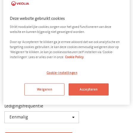
Deze website gebruikt cookies
Strikt noodzakelijke cookies zorgen voor het goed functioneren van deze
website en kunnen bijgevolg niet geweigerd worden.
A-hout
Door op 'Accepteren' te klikken ga je ermee akkoord dat we ook analytische en
targeting cookies gebruiken. Je kan deze cookies eenvoudig weigeren door op
Open afzetcontainer 10 m³
'Weigeren' te klikken. Je kan je cookievoorkeuren zelf instellen via 'Cookie-
instellingen'. Lees er alles over in onze
Cookie Policy.
Afmeting
6000 x 2500 x 1200 mm (l x b x h)
Cookie-instellingen
Aantal
Weigeren
Accepteren
−
+
Ledigingsfrequentie