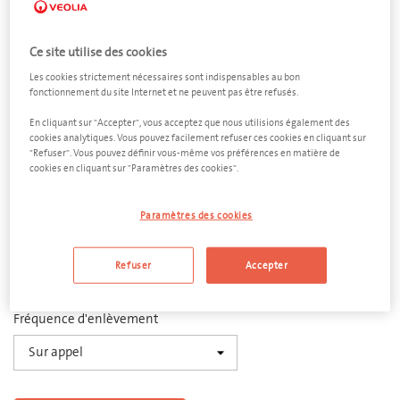
Ce site utilise des cookies
Les cookies strictement nécessaires sont indispensables au bon
fonctionnement du site Internet et ne peuvent pas être refusés.
Essence
En cliquant sur "Accepter", vous acceptez que nous utilisions également des
cookies analytiques. Vous pouvez facilement refuser ces cookies en cliquant sur
Bidon 25 litres
"Refuser". Vous pouvez définir vous-même vos préférences en matière de
cookies en cliquant sur "Paramètres des cookies".
Dimensions
290 x 250 x 500 mm (L x l x h)
Paramètres des cookies
Quantité
Refuser
Accepter
−
+
Fréquence d'enlèvement