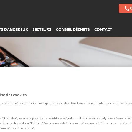
Plastiques durs
Acides
Gestion des bâtiments
0
call
Polystyrène
Bases
> Plus de flux de déchets
> Plus de flux de déchets
TS DANGEREUX
SECTEURS
CONSEIL DÉCHETS
CONTACT
Easy Waste - connectez-vous ou créez un compte
lise des cookies
trictement nécessaires sont indispensables au bon fonctionnement du site Internet et ne peuv
tez-vous ou inscrivez-vous sur EAS
ur "Accepter", vous acceptez que nous utilisions également des cookies analytiques. Vous pouv
ookies en cliquant sur "Refuser". Vous pouvez définir vous-même vos préférences en matière de
Facilitez-vous la tâche et utilisez notre plateforme EASY WASTE.
"Paramètres des cookies".