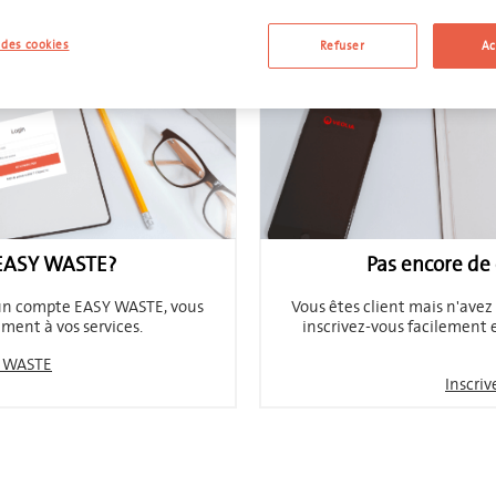
ournirons des informations sur la manière de demander ou de vous ins
des cookies
Refuser
Ac
 EASY WASTE?
Pas encore de
à un compte EASY WASTE, vous
Vous êtes client mais n'ave
ment à vos services.
inscrivez-vous facilement
Y WASTE
Inscri