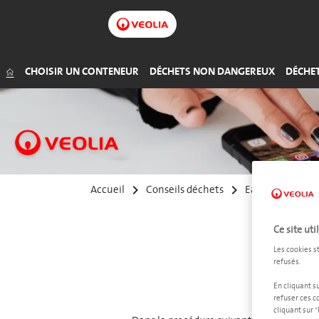
Déchets organiques
Huiles
Commerce (non alimentaire)
Bois
Petits déchets dangereux
Déchets verts
Liquide de frein
CHOISIR UN CONTENEUR
DÉCHETS NON DANGEREUX
DÉCHE
keyboard_arrow_right
keyboard_arrow_right
keyboard_arrow_right
Accueil
Conseils déchets
Easy Waste
Ce site uti
Les cookies s
refusés.
Connec
En cliquant s
refuser ces c
cliquant sur 