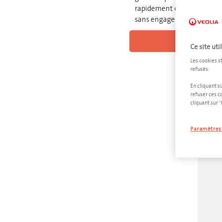
rapidement et efficacement
sans engagement.
VOIR LE
Ce site uti
Les cookies s
refusés.
En cliquant s
refuser ces c
cliquant sur 
Paramètres 