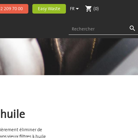
shopping_cart

2 209 70 00
Easy Waste
FR
(0)

 huile
ulièrement éliminer de
vos vieux filtres à huile