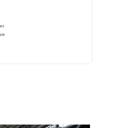
es
ure