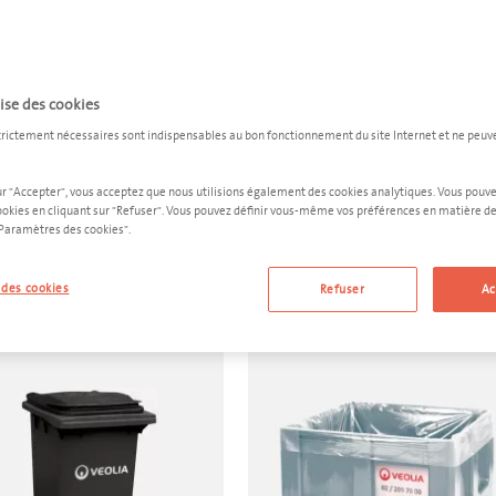
. Nous fournissons un conteneur pour vos filtres à huile, n'hésitez 
S CONTENEURS
DEVIS PERS
lise des cookies
trictement nécessaires sont indispensables au bon fonctionnement du site Internet et ne peuv
Plus de 10 000 entreprises belges vous ont précédé.
ur "Accepter", vous acceptez que nous utilisions également des cookies analytiques. Vous pouv
ookies en cliquant sur "Refuser". Vous pouvez définir vous-même vos préférences en matière de
"Paramètres des cookies".
Notre contenant le plus choisi pour le filtres à huil
des cookies
Refuser
Ac