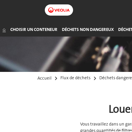
Déchets organiques
Huiles
Commerce (non alimentaire)
Bois
Petits déchets dangereux
Déchets verts
Liquide de frein
CHOISIR UN CONTENEUR
DÉCHETS NON DANGEREUX
DÉCHE
keyboard_arrow_right
keyboard_arrow_right
Accueil
Flux de déchets
Déchets danger
Louer
Vous travaillez dans un gar
grandes quantités de filtres