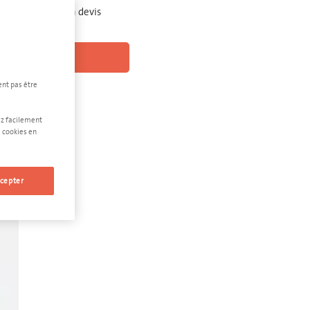
pas à demander un devis
ONNALISÉ
ent pas être
ez facilement
 cookies en
e
cepter