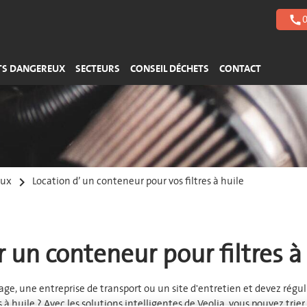
Plastiques durs
Acides
Gestion des bâtiments
0
call
Polystyrène
Bases
> Plus de flux de déchets
> Plus de flux de déchets
TS DANGEREUX
SECTEURS
CONSEIL DÉCHETS
CONTACT
keyboard_arrow_right
eux
Location d’ un conteneur pour vos filtres à huile
 un conteneur pour filtres à
age, une entreprise de transport ou un site d'entretien et devez rég
 à huile ? Avec les solutions intelligentes de Veolia, vous pouvez trier 