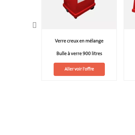
en mélange
Verre creux en mélange
 300 litres
Bulle à verre 900 litres
 l'offre
Aller voir l'offre