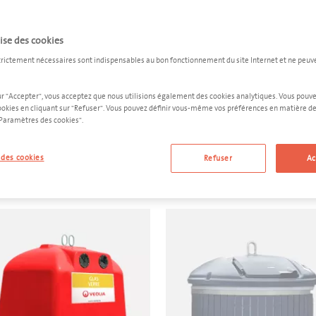
u de conteneur pour verre creux dont vous avez besoin dépend de votr
re espace disponible et de vos préférences personnelles.
lise des cookies
S CONTENEURS
DEVIS PERS
trictement nécessaires sont indispensables au bon fonctionnement du site Internet et ne peuv
ur "Accepter", vous acceptez que nous utilisions également des cookies analytiques. Vous pouv
ookies en cliquant sur "Refuser". Vous pouvez définir vous-même vos préférences en matière de
"Paramètres des cookies".
urs les plus choisis pour le
des cookies
Refuser
Ac