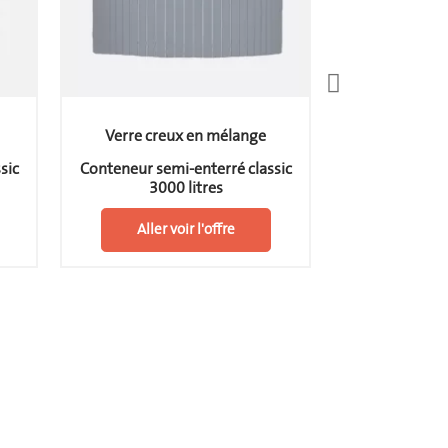
Verre creux en mélange
Verre cre
sic
Conteneur semi-enterré classic
Conteneur sem
3000 litres
5000 l
Aller voir l'offre
Aller v