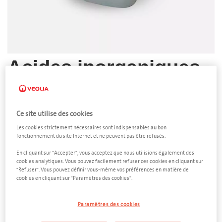
Acides inorganiques
Bidon 25 litres
Dimensions
Ce site utilise des cookies
290 x 250 x 500 mm (L x l x h)
Les cookies strictement nécessaires sont indispensables au bon
fonctionnement du site Internet et ne peuvent pas être refusés.
Quantité
En cliquant sur "Accepter", vous acceptez que nous utilisions également des
−
+
cookies analytiques. Vous pouvez facilement refuser ces cookies en cliquant sur
"Refuser". Vous pouvez définir vous-même vos préférences en matière de
Fréquence d'enlèvement
cookies en cliquant sur "Paramètres des cookies".
Paramètres des cookies