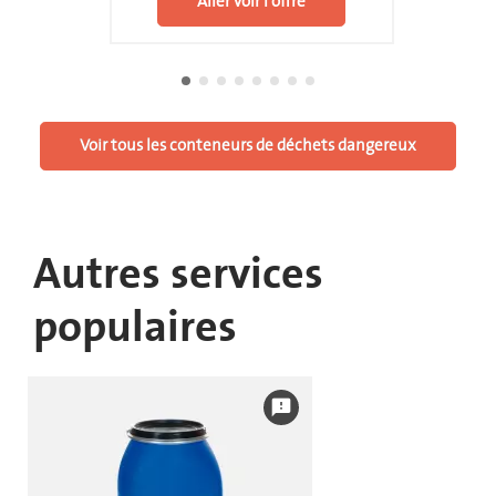
Aller voir l'offre
Voir tous les conteneurs de déchets dangereux
Autres services
populaires
feedback