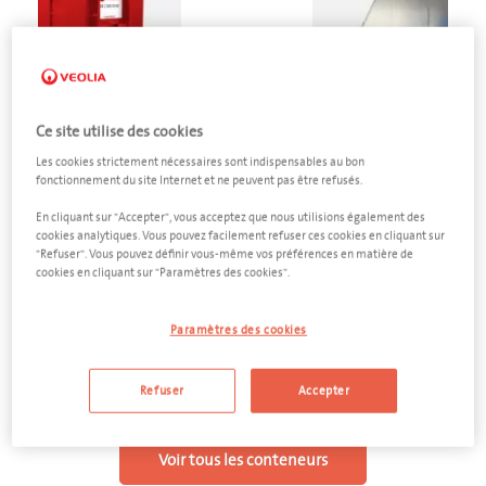
Ce site utilise des cookies
Les cookies strictement nécessaires sont indispensables au bon
fonctionnement du site Internet et ne peuvent pas être refusés.
Matelas
Matelas
En cliquant sur "Accepter", vous acceptez que nous utilisions également des
cookies analytiques. Vous pouvez facilement refuser ces cookies en cliquant sur
"Refuser". Vous pouvez définir vous-même vos préférences en matière de
neur fermé 30 m³
Cage à matela
cookies en cliquant sur "Paramètres des cookies".
ler voir l'offre
Aller voir l'o
Paramètres des cookies
Refuser
Accepter
Voir tous les conteneurs