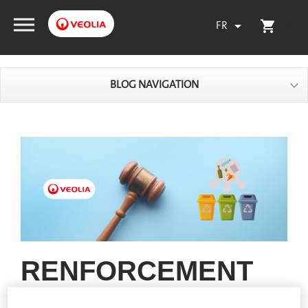
FR
(0)

shopping_cart
BLOG NAVIGATION
RENFORCEMENT
DE LA