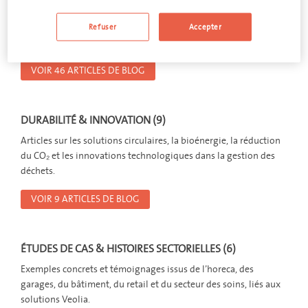
PRATIQUE & OPTIMISATION (46)
Conseils pratiques, erreurs à éviter et optimisations pour une
Refuser
Accepter
gestion des déchets plus efficace dans les entreprises.
VOIR 46 ARTICLES DE BLOG
DURABILITÉ & INNOVATION (9)
Articles sur les solutions circulaires, la bioénergie, la réduction
du CO₂ et les innovations technologiques dans la gestion des
déchets.
VOIR 9 ARTICLES DE BLOG
ÉTUDES DE CAS & HISTOIRES SECTORIELLES (6)
Exemples concrets et témoignages issus de l’horeca, des
garages, du bâtiment, du retail et du secteur des soins, liés aux
solutions Veolia.