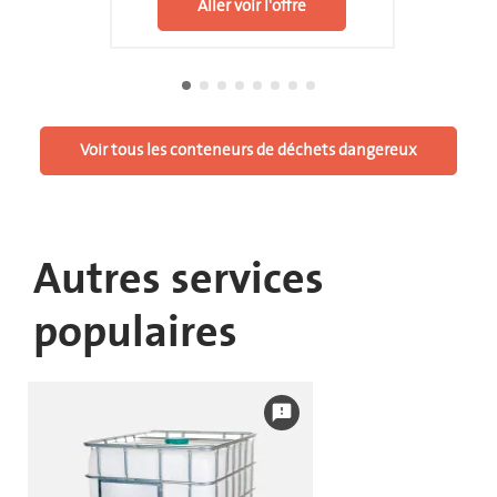
Aller voir l'offre
Voir tous les conteneurs de déchets dangereux
Autres services
populaires
feedback