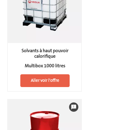
Solvants à haut pouvoir
calorifique
Multibox 1000 litres
Aller voir l'offre
feedback