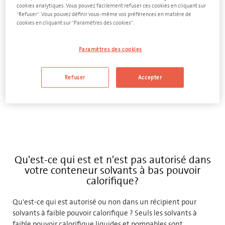
cookies analytiques. Vous pouvez facilement refuser ces cookies en cliquant sur
"Refuser". Vous pouvez définir vous-même vos préférences en matière de
cookies en cliquant sur "Paramètres des cookies".
AJOUTER AU DEVIS
Paramètres des cookies
Refuser
Accepter
Voir tous les conteneurs pour solvants à faible pouvoir
calorifique
Qu'est-ce qui est et n'est pas autorisé dans
votre conteneur solvants à bas pouvoir
calorifique?
Qu'est-ce qui est autorisé ou non dans un récipient pour
solvants à faible pouvoir calorifique ? Seuls les solvants à
faible pouvoir calorifique liquides et pompables sont