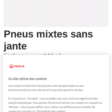
Pneus mixtes sans
jante
Conteneur ouvert 10 m³
Dimensions
6000 x 2500 x 1200 mm (L x l x h)
Ce site utilise des cookies
Quantité
Les cookies strictement nécessaires sont indispensables au bon
−
+
fonctionnement du site Internet et ne peuvent pas être refusés.
En cliquant sur "Accepter", vous acceptez que nous utilisions également des
Fréquence d'enlèvement
cookies analytiques. Vous pouvez facilement refuser ces cookies en cliquant sur
"Refuser". Vous pouvez définir vous-même vos préférences en matière de
cookies en cliquant sur "Paramètres des cookies".