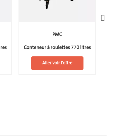
PMC
tres
Conteneur à roulettes 770 litres
Conteneur à ro
Aller voir l'offre
Aller v