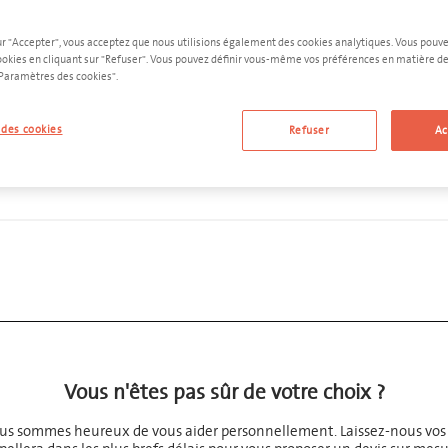
ur "Accepter", vous acceptez que nous utilisions également des cookies analytiques. Vous pouv
ookies en cliquant sur "Refuser". Vous pouvez définir vous-même vos préférences en matière de
"Paramètres des cookies".
AJOUTER AU DEVIS
des cookies
Refuser
Ac
Vous n'êtes pas sûr de votre choix ?
us sommes heureux de vous aider personnellement. Laissez-nous vos c