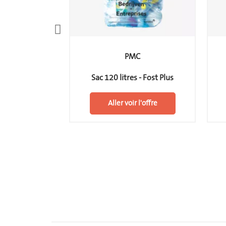
C
PMC
- Fost Plus
Sac 120 litres - Fost Plus
 l'offre
Aller voir l'offre