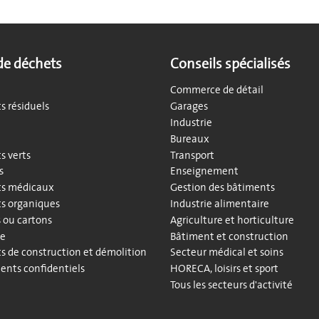
de déchets
Conseils spécialisés
Commerce de détail
s résiduels
Garages
Industrie
Bureaux
s verts
Transport
s
Enseignement
s médicaux
Gestion des bâtiments
s organiques
Industrie alimentaire
s ou cartons
Agriculture et horticulture
te
Bâtiment et construction
s de construction et démolition
Secteur médical et soins
nts confidentiels
HORECA, loisirs et sport
Tous les secteurs d'activité