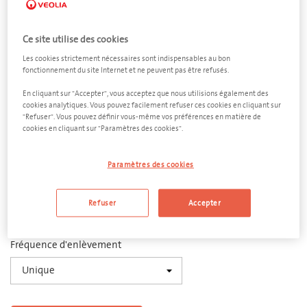
Ce site utilise des cookies
Les cookies strictement nécessaires sont indispensables au bon
fonctionnement du site Internet et ne peuvent pas être refusés.
Pare-chocs
En cliquant sur "Accepter", vous acceptez que nous utilisions également des
cookies analytiques. Vous pouvez facilement refuser ces cookies en cliquant sur
Conteneur ouvert 15 m³
"Refuser". Vous pouvez définir vous-même vos préférences en matière de
cookies en cliquant sur "Paramètres des cookies".
Dimensions
6000 x 2500 x 1450 (L x l x h)
Paramètres des cookies
Quantité
Refuser
Accepter
−
+
Fréquence d'enlèvement