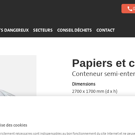
Plastiques durs
Acides
Gestion des bâtiments
0
call
Polystyrène
Bases
> Plus de flux de déchets
> Plus de flux de déchets
TS DANGEREUX
SECTEURS
CONSEIL DÉCHETS
CONTACT
Papiers et 
Conteneur semi-enterré
Dimensions
2700 x 1700 mm (d x h)
Quantité
−
+
lise des cookies
Fréquence d'enlèvement
trictement nécessaires sont indispensables au bon fonctionnement du site Internet et ne peuv