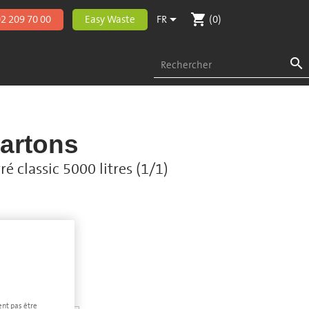
shopping_cart

2 209 70 00
Easy Waste
FR
(0)

cartons
 classic 5000 litres (1/1)
ent pas être