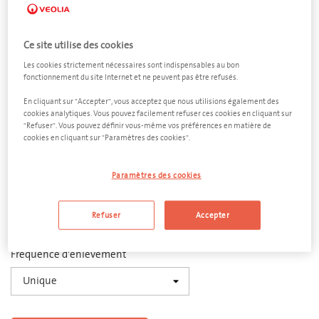
Ce site utilise des cookies
Les cookies strictement nécessaires sont indispensables au bon
fonctionnement du site Internet et ne peuvent pas être refusés.
Métal
En cliquant sur "Accepter", vous acceptez que nous utilisions également des
cookies analytiques. Vous pouvez facilement refuser ces cookies en cliquant sur
Conteneur ouvert 10 m³
"Refuser". Vous pouvez définir vous-même vos préférences en matière de
cookies en cliquant sur "Paramètres des cookies".
Dimensions
6000 x 2500 x 1200 mm (L x l x h)
Paramètres des cookies
Quantité
Refuser
Accepter
−
+
Fréquence d'enlèvement