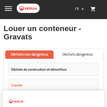
FR
(0)

shopping_cart
Louer un conteneur -
Gravats
Déchets non dangereux
Déchets dangereux
Déchets de construction et démolition
Gravats
Gravats de béton