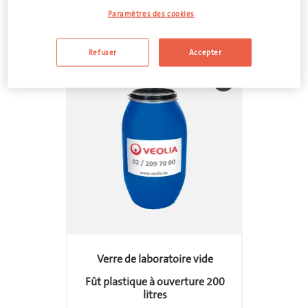
Paramètres des cookies
Aller voir l'offre
Refuser
Accepter
feedback
Verre de laboratoire vide
Fût plastique à ouverture 200
litres