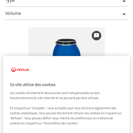
Type

Volume

feedback
Ce site utilise des cookies
Les cookies strictement nécessaires sont indispensables au bon
fonctionnement du site Internet et ne peuvent pas être refusés.
En cliquant sur "Accepter", vous acceptez que nous utilisions également des
Déchets de laboratoire
cookies analytiques. Vous pouvez facilement refuser ces cookies en cliquant sur
"Refuser". Vous pouvez définir vous-même vos préférences en matière de
Fût plastique à ouverture totale
cookies en cliquant sur "Paramètres des cookies".
60 litres